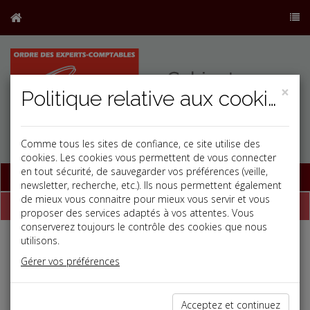
×
Politique relative aux cookies
Comme tous les sites de confiance, ce site utilise des
cookies. Les cookies vous permettent de vous connecter
en tout sécurité, de sauvegarder vos préférences (veille,
Base documentaire
newsletter, recherche, etc.). Ils nous permettent également
de mieux vous connaitre pour mieux vous servir et vous
Dépêches
proposer des services adaptés à vos attentes. Vous
conserverez toujours le contrôle des cookies que nous
utilisons.
j
a
b
Gérer vos préférences
Vie des affaires
Date: 2025-06-06
LA CONFORMITÉ DANS UN PAYSAGE JURIDIQUE EN
Acceptez et continuez