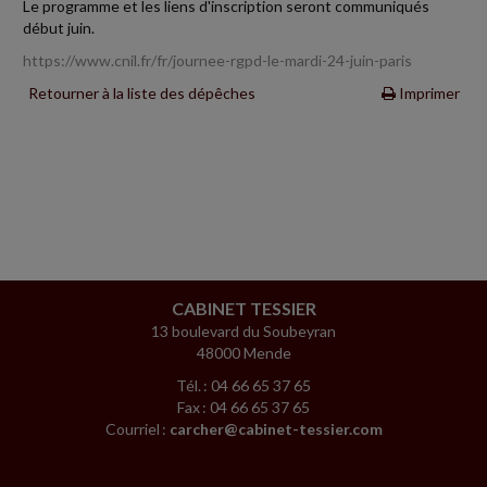
Le programme et les liens d'inscription seront communiqués
début juin.
https://www.cnil.fr/fr/journee-rgpd-le-mardi-24-juin-paris
Retourner à la liste des dépêches
Imprimer
CABINET TESSIER
13 boulevard du Soubeyran
48000 Mende
Tél. : 04 66 65 37 65
Fax : 04 66 65 37 65
Courriel :
carcher@cabinet-tessier.com