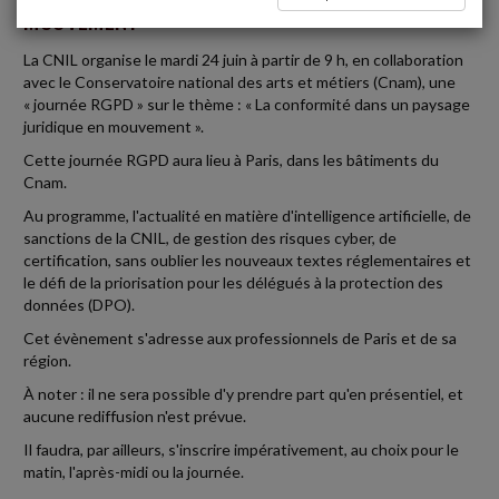
MOUVEMENT
La CNIL organise le mardi 24 juin à partir de 9 h, en collaboration
avec le Conservatoire national des arts et métiers (Cnam), une
« journée RGPD » sur le thème : « La conformité dans un paysage
juridique en mouvement ».
Cette journée RGPD aura lieu à Paris, dans les bâtiments du
Cnam.
Au programme, l'actualité en matière d'intelligence artificielle, de
sanctions de la CNIL, de gestion des risques cyber, de
certification, sans oublier les nouveaux textes réglementaires et
le défi de la priorisation pour les délégués à la protection des
données (DPO).
Cet évènement s'adresse aux professionnels de Paris et de sa
région.
À noter : il ne sera possible d'y prendre part qu'en présentiel, et
aucune rediffusion n'est prévue.
Il faudra, par ailleurs, s'inscrire impérativement, au choix pour le
matin, l'après-midi ou la journée.