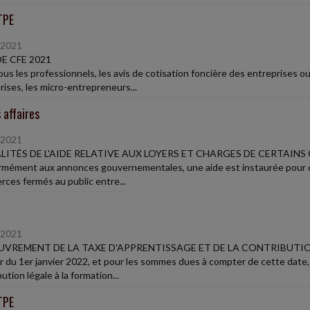
TPE
/2021
DE CFE 2021
ous les professionnels, les avis de cotisation foncière des entreprises 
rises, les micro-entrepreneurs...
 affaires
/2021
ITÉS DE L'AIDE RELATIVE AUX LOYERS ET CHARGES DE CERTAIN
mément aux annonces gouvernementales, une aide est instaurée pour c
ces fermés au public entre...
/2021
VREMENT DE LA TAXE D'APPRENTISSAGE ET DE LA CONTRIBUT
ir du 1er janvier 2022, et pour les sommes dues à compter de cette date,
ution légale à la formation...
TPE