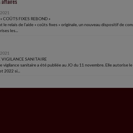
 affaires
/2021
E « COÛTS FIXES REBOND »
 le relais de l'aide « coûts fixes » originale, un nouveau dispositif de c
ises les...
/2021
E VIGILANCE SANITAIRE
 de vigilance sanitaire a été publiée au JO du 11 novembre. Elle autorise 
et 2022 si...