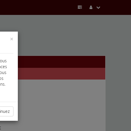
×
vous
nces
vous
os
ns.
inuez
E