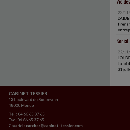
Vie des
22/11
L'AID
Prenant
entrepr
Social
22/11
LOI D
La loi
31 juill
CABINET TESSIER
13 boulevard du Soubeyran
48000 Mende
Tél. : 04 66 65 37 65
Fax : 04 66 65 37 65
Courriel :
carcher@cabinet-tessier.com