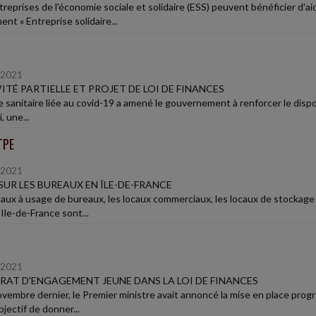
treprises de l'économie sociale et solidaire (ESS) peuvent bénéficier d'a
ent « Entreprise solidaire...
/2021
ITÉ PARTIELLE ET PROJET DE LOI DE FINANCES
e sanitaire liée au covid-19 a amené le gouvernement à renforcer le dispos
, une...
TPE
/2021
SUR LES BUREAUX EN ÎLE-DE-FRANCE
caux à usage de bureaux, les locaux commerciaux, les locaux de stockage
Ile-de-France sont...
/2021
AT D'ENGAGEMENT JEUNE DANS LA LOI DE FINANCES
ovembre dernier, le Premier ministre avait annoncé la mise en place prog
jectif de donner...