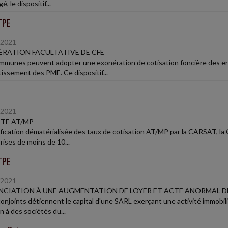
é, le dispositif...
TPE
/2021
RATION FACULTATIVE DE CFE
mmunes peuvent adopter une exonération de cotisation foncière des ent
tissement des PME. Ce dispositif...
/2021
TE AT/MP
ification dématérialisée des taux de cotisation AT/MP par la CARSAT, la
rises de moins de 10...
TPE
/2021
CIATION À UNE AUGMENTATION DE LOYER ET ACTE ANORMAL D
onjoints détiennent le capital d'une SARL exerçant une activité immobil
n à des sociétés du...