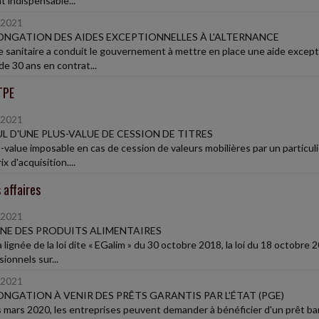
t indispensable...
/2021
NGATION DES AIDES EXCEPTIONNELLES À L'ALTERNANCE
se sanitaire a conduit le gouvernement à mettre en place une aide except
de 30 ans en contrat...
TPE
/2021
L D'UNE PLUS-VALUE DE CESSION DE TITRES
-value imposable en cas de cession de valeurs mobilières par un particuli
ix d'acquisition....
 affaires
/2021
NE DES PRODUITS ALIMENTAIRES
 lignée de la loi dite « EGalim » du 30 octobre 2018, la loi du 18 octobre 2
ionnels sur...
/2021
NGATION À VENIR DES PRÊTS GARANTIS PAR L'ÉTAT (PGE)
 mars 2020, les entreprises peuvent demander à bénéficier d'un prêt banc