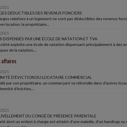
/2021
ES DÉDUCTIBLES DES REVENUS FONCIERS
arges relatives à un logement ne sont pas déductibles des revenus foncie
n location, le propriétaire...
/2021
 DISPENSÉS PAR UNE ÉCOLE DE NATATION ET TVA
ciété exploite une école de natation dispensant principalement à des e
ues de la natation....
 affaires
/2021
NITÉ D'ÉVICTION DU LOCATAIRE COMMERCIAL
ié par son propriétaire, un commerçant se réinstalle dans d'autres locau
demnité d'éviction,...
/2021
VELLEMENT DU CONGÉ DE PRÉSENCE PARENTALE
arié dont un enfant à charge est atteint d'une maladie, d'un handicap ou e