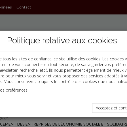
onnées
Contact
Politique relative aux cookies
ous les sites de confiance, ce site utilise des cookies. Les cookies 
tent de vous connecter en tout sécurité, de sauvegarder vos préfére
s
, newsletter, recherche, etc.). Ils nous permettent également de mieux 
tre pour mieux vous servir et vous proposer des services adaptés à v
s. Vous conserverez toujours le contrôle des cookies que nous utiliso
 des dernières dépêches
vos préférences
 affaires
Acceptez et cont
/2021
CEMENT DES ENTREPRISES DE L'ÉCONOMIE SOCIALE ET SOLIDAIR