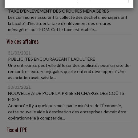
31/03/2021
TAXE D'ENLÈVEMENT DES ORDURES MÉNAGÈRES
Les communes assurant la collecte des déchets ménagers ont
la faculté d'instituer la taxe d'enlèvement des ordures
ménagères ou TEOM. Cette taxe est établie...
Vie des affaires
31/03/2021
PUBLICITÉS ENCOURAGEANT L'ADULTÈRE
Une entreprise peut-elle diffuser des publicités pour un site de
rencontres extra-conjugales qu'elle entend développer ? Une
association avait saisi la...
30/03/2021
NOUVELLE AIDE POUR LA PRISE EN CHARGE DES COÛTS
FIXES
Annoncée il y a quelques mois par le ministre de l'Économie,
cette nouvelle aide à destination des entreprises devrait être
opérationnelle à compter de...
Fiscal TPE