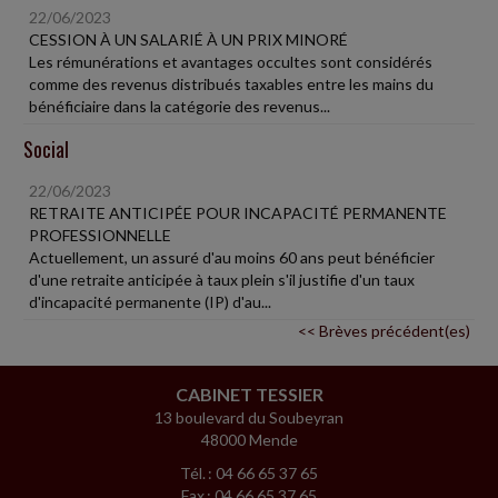
22/06/2023
CESSION À UN SALARIÉ À UN PRIX MINORÉ
Les rémunérations et avantages occultes sont considérés
comme des revenus distribués taxables entre les mains du
bénéficiaire dans la catégorie des revenus...
Social
22/06/2023
RETRAITE ANTICIPÉE POUR INCAPACITÉ PERMANENTE
PROFESSIONNELLE
Actuellement, un assuré d'au moins 60 ans peut bénéficier
d'une retraite anticipée à taux plein s'il justifie d'un taux
d'incapacité permanente (IP) d'au...
<< Brèves précédent(es)
CABINET TESSIER
13 boulevard du Soubeyran
48000 Mende
Tél. : 04 66 65 37 65
Fax : 04 66 65 37 65