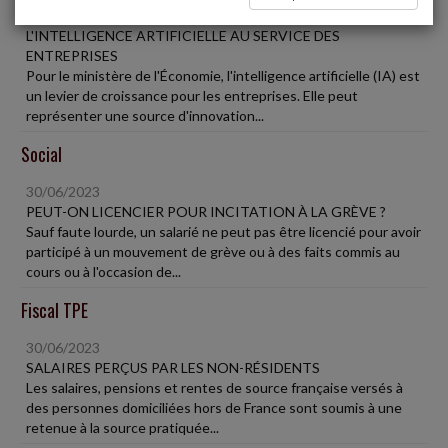
30/06/2023
L'INTELLIGENCE ARTIFICIELLE AU SERVICE DES
ENTREPRISES
Pour le ministère de l'Économie, l'intelligence artificielle (IA) est
un levier de croissance pour les entreprises. Elle peut
représenter une source d'innovation...
Social
30/06/2023
PEUT-ON LICENCIER POUR INCITATION À LA GRÈVE ?
Sauf faute lourde, un salarié ne peut pas être licencié pour avoir
participé à un mouvement de grève ou à des faits commis au
cours ou à l'occasion de...
Fiscal TPE
30/06/2023
SALAIRES PERÇUS PAR LES NON-RÉSIDENTS
Les salaires, pensions et rentes de source française versés à
des personnes domiciliées hors de France sont soumis à une
retenue à la source pratiquée...