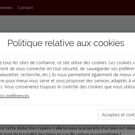
onnées
Contact
Politique relative aux cookies
ous les sites de confiance, ce site utilise des cookies. Les cookies 
tent de vous connecter en tout sécurité, de sauvegarder vos préfére
s
, newsletter, recherche, etc.). Ils nous permettent également de mieux 
tre pour mieux vous servir et vous proposer des services adaptés à v
s. Vous conserverez toujours le contrôle des cookies que nous utiliso
 TPE
vos préférences
2025-05-09
IF DE SUCCESSION ET DÉMEMBREMENT
Acceptez et cont
its de succession doivent être acquittés sur l'actif net successoral apr
 cette déduction s'opère-t-elle lorsque la propriété d'un bien est dém
it légal de la totalité des biens et son fils unique nu-propriétaire ?