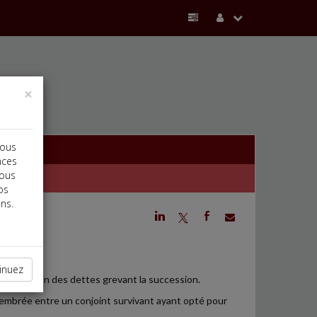
×
vous
nces
vous
os
ns.
j
a
b
inuez
ès déduction des dettes grevant la succession.
embrée entre un conjoint survivant ayant opté pour